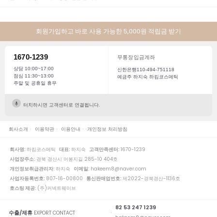
회원가입하고 바로 사용 가능한 5,000원 적립금 받기
1670-1239
무통장입금계좌
상담 10:00~17:00
신한은행110-494-751118
점심 11:30~13:00
예금주 하지숙 하킴코스메틱
주말 및 공휴일 휴무
터치하시면 고객센터로 연결됩니다.
회사소개
이용약관
이용안내
개인정보 처리방침
회사명:
하킴코스메틱
대표:
하지숙
고객만족센터:
1670-1239
사업장주소:
경북 경산시 어봉지길 285-10 404호
개인정보취급관리자:
하지숙
이메일:
hakeem8@naver.com
사업자등록번호:
807-16-00800
통신판매업번호:
제2022-경북경산-1136호
호스팅 제공:
(주)커넥트웨이브
82 53 247 1239
수출/제휴
EXPORT CONTACT