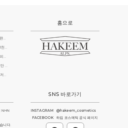
홈으로
오픈런 대란 1시간만에 2만 병 완판, 라미띠에 X 하킴
하킴 코스메틱, 코로나19 상생 1천만 원 기부
코로나19 극복 브랜드, 마스크 피부트러블 잡는 화장품 인기
하킴 코스메틱, 미혼모협회 1천만 원 기부
건조한 피부에 집중하다, 환경 저항성 스킨케어 전문 브랜드 '하킴'
SNS 바로가기
 NHN
INSTAGRAM
@hakeem_cosmetics
FACEBOOK
하킴 코스메틱 공식 페이지
습니다.