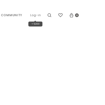
COMMUNITY
0
Log-in
+ 5,000